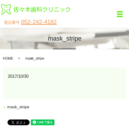
メ
052-242-4182
電話番号
mask_stripe
HOME
mask_stripe
2017/10/30
mask_stripe