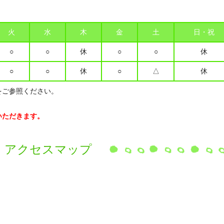
火
水
木
金
土
日・祝
○
○
休
○
○
休
○
○
休
○
△
休
をご参照ください。
いただきます。
アクセスマップ