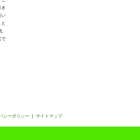
引き
引い
こと
気
庭で
。
バシーポリシー
サイトマップ