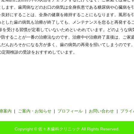
とします。歯周病などのお口の病気は全身疾患である糖尿病や心臓病を
を良好にすることは、全身の健康を維持することにもなります。風邪を
めとした歯の病気も治療が終了しても、メンテナンスを怠ると再発する
検診を受ける習慣が定着していないためといわれています。どのような病
予防することが一番の治療法なのです。治療中や治療終了直後は、ご家
んだんおろそかになる方が多く、歯の病気の再発を招いてしまうのです
の定期検診の受診をおすすめしています。
療案内
ご案内・お知らせ
プロフィール
お問い合わせ
プライ
Copyright © 佐々木歯科クリニック All Rights Reserved.