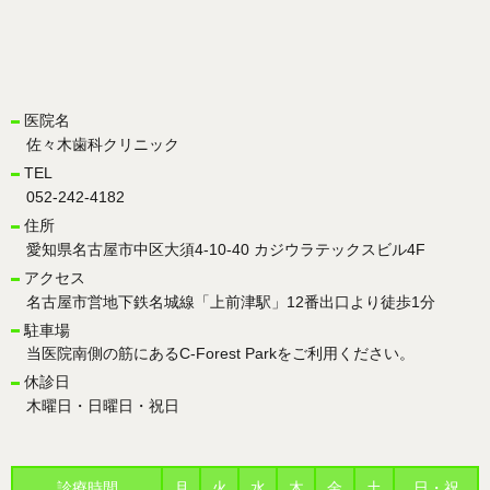
医院名
佐々木歯科クリニック
TEL
052-242-4182
住所
愛知県名古屋市中区大須4-10-40 カジウラテックスビル4F
アクセス
名古屋市営地下鉄名城線「上前津駅」12番出口より徒歩1分
駐車場
当医院南側の筋にあるC-Forest Parkをご利用ください。
休診日
木曜日・日曜日・祝日
診療時間
月
火
水
木
金
土
日・祝